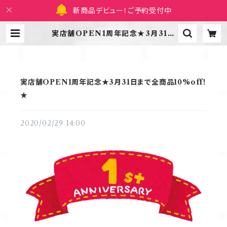
新商品デビュー！ご予約受付中
実店舗OPEN1周年記念★3月31日
まで全商品10%off！★ | 養生庵和
音|漢方茶のオンラインショップ
実店舗OPEN1周年記念★3月31日まで全商品10%off！
★
2020/02/29 14:00