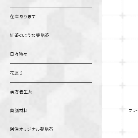
在庫あります
紅茶のような薬膳茶
日々時々
花巡り
漢方養生茶
薬膳材料
プラ
別注オリジナル薬膳茶