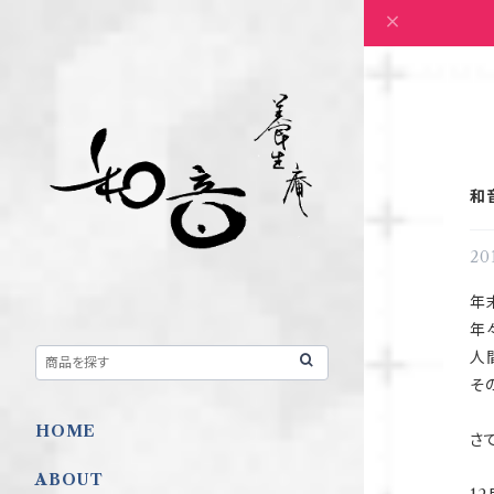
和
20
年
年
人
そ
HOME
さ
ABOUT