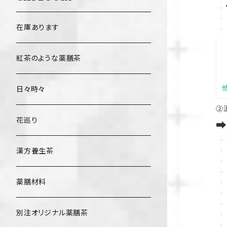
在庫あります
紅茶のような薬膳茶
日々時々
②
花巡り
➡
漢方養生茶
薬膳材料
別注オリジナル薬膳茶