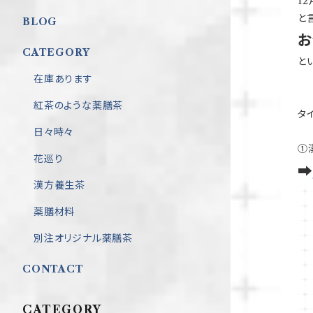
1
と
BLOG
お
CATEGORY
と
在庫あります
紅茶のような薬膳茶
タ
日々時々
①
花巡り
➡
漢方養生茶
薬膳材料
別注オリジナル薬膳茶
CONTACT
CATEGORY