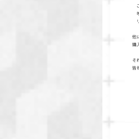
こ
咳
リ
他
購
そ
皆