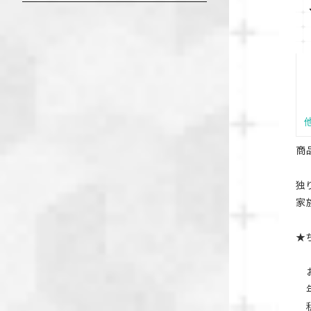
商
独
家
★
お
年
私