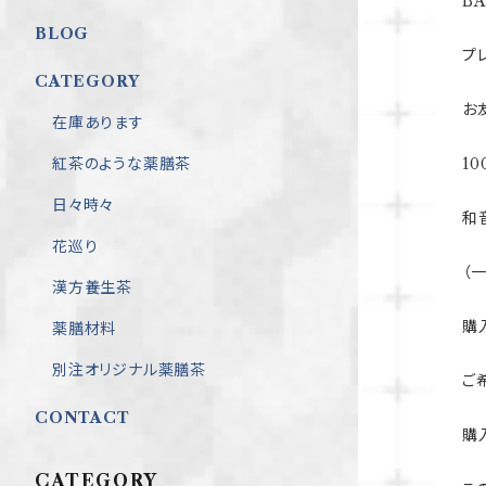
B
BLOG
プ
CATEGORY
お
在庫あります
紅茶のような薬膳茶
1
日々時々
和
花巡り
（
漢方養生茶
購
薬膳材料
別注オリジナル薬膳茶
ご
CONTACT
購
CATEGORY