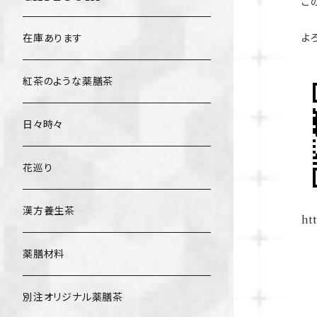
こ
よ
在庫あります
紅茶のような薬膳茶
日々時々
花巡り
漢方養生茶
htt
薬膳材料
別注オリジナル薬膳茶